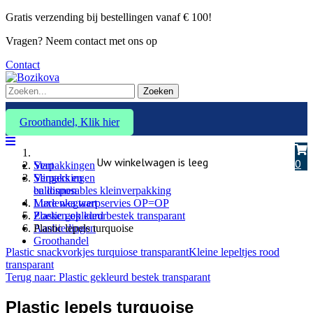
Gratis verzending bij bestellingen vanaf € 100!
Vragen? Neem contact met ons op
Contact
Zoeken
Groothandel, Klik hier
Uw winkelwagen is leeg
0
Verpakkingen
Start
Slingers en
Verpakkingen
ballonnen
en disposables kleinverpakking
Marlenka taart
Luxe wegwerpservies OP=OP
Zoeken op kleur
Plastic gekleurd bestek transparant
Aanbiedingen
Plastic lepels turquoise
Groothandel
Plastic snackvorkjes turquiose transparant
Kleine lepeltjes rood
transparant
Terug naar: Plastic gekleurd bestek transparant
Plastic lepels turquoise