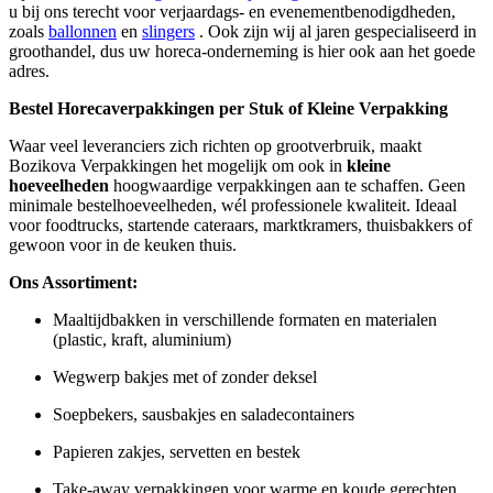
u bij ons terecht voor verjaardags- en evenementbenodigdheden,
zoals
ballonnen
en
slingers
. Ook zijn wij al jaren gespecialiseerd in
groothandel, dus uw horeca-onderneming is hier ook aan het goede
adres.
Bestel Horecaverpakkingen per Stuk of Kleine Verpakking
Waar veel leveranciers zich richten op grootverbruik, maakt
Bozikova Verpakkingen het mogelijk om ook in
kleine
hoeveelheden
hoogwaardige verpakkingen aan te schaffen. Geen
minimale bestelhoeveelheden, wél professionele kwaliteit. Ideaal
voor foodtrucks, startende cateraars, marktkramers, thuisbakkers of
gewoon voor in de keuken thuis.
Ons Assortiment:
Maaltijdbakken in verschillende formaten en materialen
(plastic, kraft, aluminium)
Wegwerp bakjes met of zonder deksel
Soepbekers, sausbakjes en saladecontainers
Papieren zakjes, servetten en bestek
Take-away verpakkingen voor warme en koude gerechten