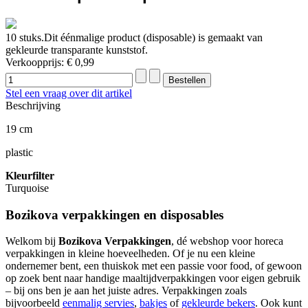
10 stuks.Dit éénmalige product (disposable) is gemaakt van
gekleurde transparante kunststof.
Verkoopprijs:
€ 0,99
Stel een vraag over dit artikel
Beschrijving
19 cm
plastic
Kleurfilter
Turquoise
Bozikova verpakkingen en disposables
Welkom bij
Bozikova Verpakkingen
, dé webshop voor horeca
verpakkingen in kleine hoeveelheden. Of je nu een kleine
ondernemer bent, een thuiskok met een passie voor food, of gewoon
op zoek bent naar handige maaltijdverpakkingen voor eigen gebruik
– bij ons ben je aan het juiste adres. Verpakkingen zoals
bijvoorbeeld
eenmalig servies
,
bakjes
of
gekleurde bekers
. Ook kunt