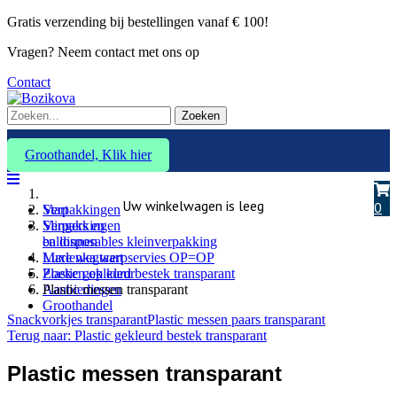
Gratis verzending bij bestellingen vanaf € 100!
Vragen? Neem contact met ons op
Contact
Zoeken
Groothandel, Klik hier
Uw winkelwagen is leeg
0
Verpakkingen
Start
Slingers en
Verpakkingen
ballonnen
en disposables kleinverpakking
Marlenka taart
Luxe wegwerpservies OP=OP
Zoeken op kleur
Plastic gekleurd bestek transparant
Aanbiedingen
Plastic messen transparant
Groothandel
Snackvorkjes transparant
Plastic messen paars transparant
Terug naar: Plastic gekleurd bestek transparant
Plastic messen transparant