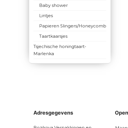
Baby shower
Lintjes
Papieren Slingers/Honeycomb
Taartkaarsjes
Tsjechische honingtaart-
Marlenka
Adresgegevens
Open
Bozikova Verpakkingen en
Maan