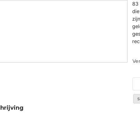
83 
die
zij
ge
ges
rec
Ver
S
hrijving