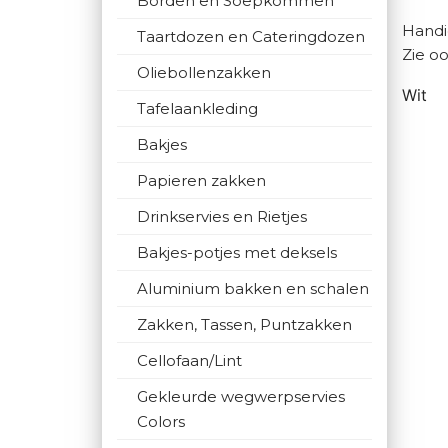
Borden en Soepkommen
Hand
Taartdozen en Cateringdozen
Zie o
Oliebollenzakken
Wit
Tafelaankleding
Bakjes
Papieren zakken
Drinkservies en Rietjes
Bakjes-potjes met deksels
Aluminium bakken en schalen
Zakken, Tassen, Puntzakken
Cellofaan/Lint
Gekleurde wegwerpservies
Colors