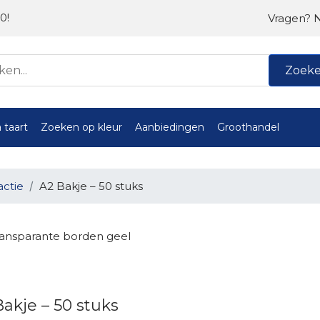
0!
Vragen? 
Zoek
 taart
Zoeken op kleur
Aanbiedingen
Groothandel
actie
A2 Bakje – 50 stuks
ransparante borden geel
akje – 50 stuks