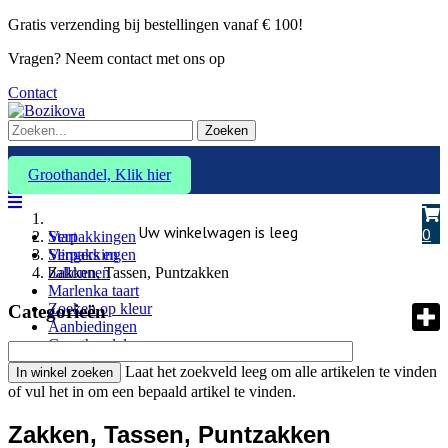
Gratis verzending bij bestellingen vanaf € 100!
Vragen? Neem contact met ons op
Contact
Zoeken
Groothandel, Klik hier
Uw winkelwagen is leeg
0
Verpakkingen
Start
Slingers en
Verpakkingen
ballonnen
Zakken, Tassen, Puntzakken
Marlenka taart
Zoeken op kleur
Categorieën
Aanbiedingen
Groothandel
Laat het zoekveld leeg om alle artikelen te vinden
of vul het in om een bepaald artikel te vinden.
Zakken, Tassen, Puntzakken