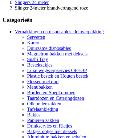
Slingers 24 meter
Slinger 24meter brandvertragend roze
Categorieën
Verpakkingen en disposables kleinverpakking
Servetten
Karton
Duurzame disposables
Magnetron bakken met deksels
Sushi Tray
Bestekzakjes
Luxe wegwerpservies OP=OP
Plastic bestek en Houten bestek
Flessen met dop
Menubakken
Borden en Soepkommen
Taartdozen en Cateringdozen
Oliebollenzakken
Tafelaankleding
Bakjes
Papieren zakken
Drinkservies en Rietjes
Bakjes-potjes met deksels
Aluminium bakken en schalen