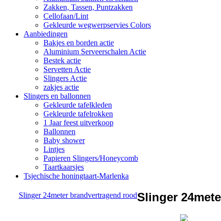
Zakken, Tassen, Puntzakken
Cellofaan/Lint
Gekleurde wegwerpservies Colors
Aanbiedingen
Bakjes en borden actie
Aluminium Serveerschalen Actie
Bestek actie
Servetten Actie
Slingers Actie
zakjes actie
Slingers en ballonnen
Gekleurde tafelkleden
Gekleurde tafelrokken
1 Jaar feest uitverkoop
Ballonnen
Baby shower
Lintjes
Papieren Slingers/Honeycomb
Taartkaarsjes
Tsjechische honingtaart-Marlenka
Slinger 24mete
Slinger 24meter brandvertragend rood