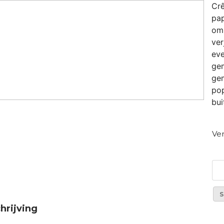
Crê
pap
om 
ver
eve
gem
gem
pop
bui
Ver
S
hrijving