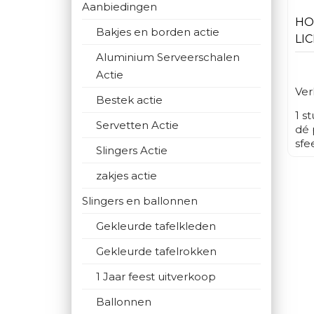
Aanbiedingen
HO
Bakjes en borden actie
LI
Aluminium Serveerschalen
Actie
Ver
Bestek actie
1 s
Servetten Actie
dé 
sfe
Slingers Actie
gel
dec
zakjes actie
bal
uit
Slingers en ballonnen
moo
Gekleurde tafelkleden
Ide
ver
Gekleurde tafelrokken
bru
bab
1 Jaar feest uitverkoop
fee
tre
Ballonnen
int