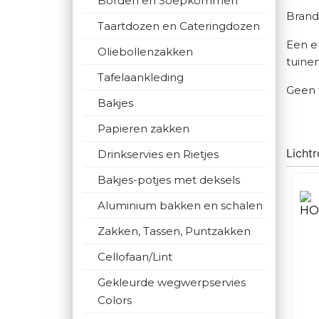
Borden en Soepkommen
Brand
Taartdozen en Cateringdozen
Een e
Oliebollenzakken
tuine
Tafelaankleding
Geen 
Bakjes
Papieren zakken
Licht
Drinkservies en Rietjes
Bakjes-potjes met deksels
Aluminium bakken en schalen
Zakken, Tassen, Puntzakken
Cellofaan/Lint
Gekleurde wegwerpservies
Colors