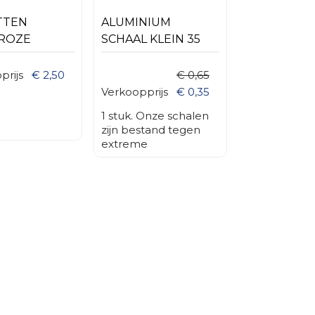
TTEN
ALUMINIUM
TROZE
SCHAAL KLEIN 35
CM
prijs
€ 2,50
€ 0,65
Verkoopprijs
€ 0,35
1 stuk. Onze schalen
zijn bestand tegen
extreme
temperaturen.
Perfect voor gebruik
in de oven, op de
barbecue Onze
hoogwaardige
aluminium schalen
zijn dé perfecte
keuze voor BBQ’s,
salades,
grillgerechten en
catering.