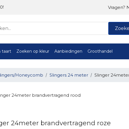
0!
Vragen? 
Zoek
 taart
Zoeken op kleur
Aanbiedingen
Groothandel
Slingers/Honeycomb
Slingers 24 meter
Slinger 24mete
linger 24meter brandvertragend rood
nger 24meter brandvertragend roze