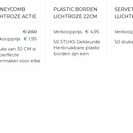
NEYCOMB
PLASTIC BORDEN
SERVE
CHTROZE ACTIE
LICHTROZE 22CM
LLICH
€ 2,50
Verkoopprijs
€ 4,95
Verkoop
koopprijs
€ 1,95
50 STUKS Gekleurde
50 stuks
Herbruikbare plastic
tuks van 30 CM is
borden zijn een
perfecte
aantrekkelijke en
ermaker voor elke
praktische keuze
egenheid. De
voor diverse
oratieve papieren
toepassingen in de
 wordt eenvoudig
horeca, bij
gevouwen tot een
evenementen, en
ie ronde vorm.
voor thuisgebruik. Ze
aal voor
bieden niet alleen
jaardagen,
een kleurrijke
iloften,
presentatie maar ook
yshowers,
duurzaamheid.
stdagen of als
ndy
erieurdecoratie.