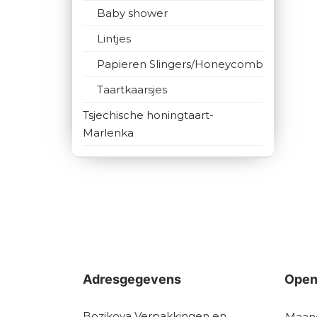
Baby shower
Lintjes
Papieren Slingers/Honeycomb
Taartkaarsjes
Tsjechische honingtaart-
Marlenka
Adresgegevens
Open
Bozikova Verpakkingen en
Maan