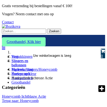
Gratis verzending bij bestellingen vanaf € 100!
Vragen? Neem contact met ons op
Contact
Zoeken
Groothandel, Klik hier
Uw winkelwagen is leeg
0
Verpakkingen
Start
Slingers en
Slingers en
ballonnen
ballonnen
Marlenka taart
Papieren Slingers/Honeycomb
Zoeken op kleur
Honeycomb
Aanbiedingen
Honeycomb lichtroze Actie
Groothandel
Categorieën
Honeycomb lichtblauw Actie
Terug naar: Honeycomb