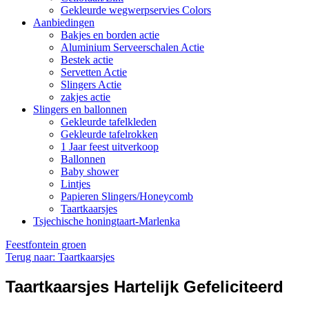
Gekleurde wegwerpservies Colors
Aanbiedingen
Bakjes en borden actie
Aluminium Serveerschalen Actie
Bestek actie
Servetten Actie
Slingers Actie
zakjes actie
Slingers en ballonnen
Gekleurde tafelkleden
Gekleurde tafelrokken
1 Jaar feest uitverkoop
Ballonnen
Baby shower
Lintjes
Papieren Slingers/Honeycomb
Taartkaarsjes
Tsjechische honingtaart-Marlenka
Feestfontein groen
Terug naar: Taartkaarsjes
Taartkaarsjes Hartelijk Gefeliciteerd