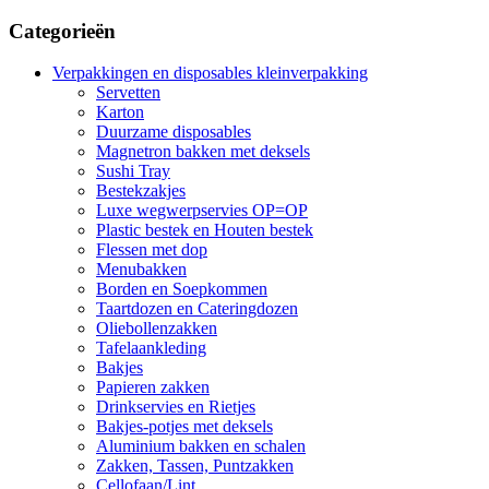
Categorieën
Verpakkingen en disposables kleinverpakking
Servetten
Karton
Duurzame disposables
Magnetron bakken met deksels
Sushi Tray
Bestekzakjes
Luxe wegwerpservies OP=OP
Plastic bestek en Houten bestek
Flessen met dop
Menubakken
Borden en Soepkommen
Taartdozen en Cateringdozen
Oliebollenzakken
Tafelaankleding
Bakjes
Papieren zakken
Drinkservies en Rietjes
Bakjes-potjes met deksels
Aluminium bakken en schalen
Zakken, Tassen, Puntzakken
Cellofaan/Lint