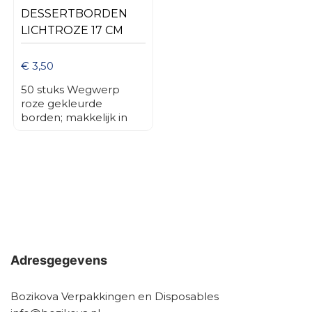
milieuvriendelijkheid
DESSERTBORDEN
en kostenbesparing op
LICHTROZE 17 CM
lange termijn.
€ 3,50
50 stuks Wegwerp
roze gekleurde
borden; makkelijk in
gebruik! Ideaal voor
feestelijke
gelegenheden.
Adresgegevens
Bozikova Verpakkingen en Disposables