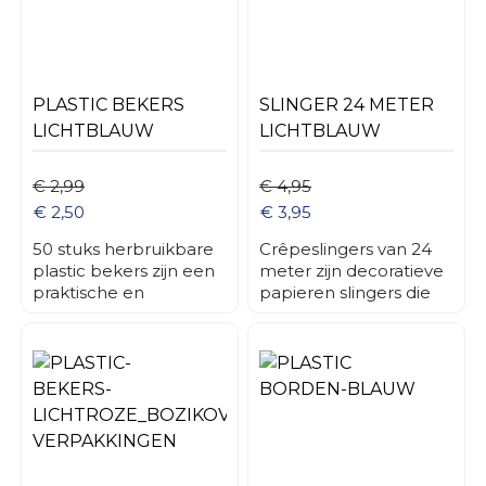
voor zowel binnen- als
buitengebruik.
Gebruikstemperatuur
lager dan 80 graden!
PLASTIC BEKERS
SLINGER 24 METER
LICHTBLAUW
LICHTBLAUW
€ 2,99
€ 4,95
€ 2,50
€ 3,95
50 stuks herbruikbare
Crêpeslingers van 24
plastic bekers zijn een
meter zijn decoratieve
praktische en
papieren slingers die
duurzame oplossing
vaak worden gebruikt
voor diverse
om feestelijke
evenementen, horeca-
gelegenheden zoals
gelegenheden, en
verjaardagen,
dagelijks gebruik. Deze
bruiloften, en andere
bekers zijn ontworpen
speciale evenementen
om dun en licht te zijn,
op te fleuren. Deze
wat ze ideaal maakt
slingers zijn gemaakt