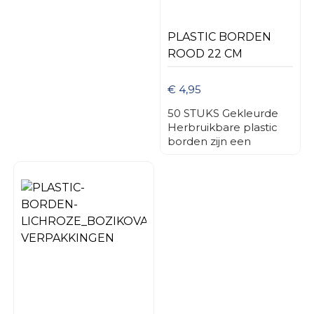
buitengebruik.
Gebruikstemperatuur
lager dan 80 graden!
PLASTIC BORDEN
ROOD 22 CM
€ 4,95
50 STUKS Gekleurde
Herbruikbare plastic
borden zijn een
aantrekkelijke en
praktische keuze voor
diverse toepassingen in
de horeca, bij
evenementen, en voor
thuisgebruik. Ze
bieden niet alleen een
kleurrijke presentatie
maar ook
duurzaamheid en
herbruikbaarheid, wat
bijdraagt aan