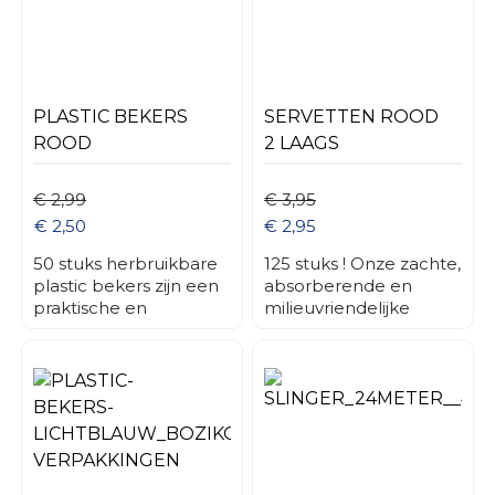
PLASTIC BEKERS
SERVETTEN ROOD
ROOD
2 LAAGS
€ 2,99
€ 3,95
€ 2,50
€ 2,95
50 stuks herbruikbare
125 stuks ! Onze zachte,
plastic bekers zijn een
absorberende en
praktische en
milieuvriendelijke
duurzame oplossing
servetten zijn perfect
voor diverse
voor horeca, catering,
evenementen, horeca-
bruiloften en feesten.
gelegenheden, en
dagelijks gebruik. Deze
bekers zijn ontworpen
om dun en licht te zijn,
wat ze ideaal maakt