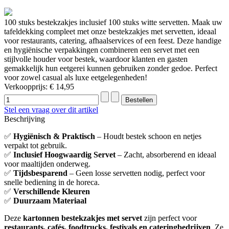
100 stuks bestekzakjes inclusief 100 stuks witte servetten. Maak uw
tafeldekking compleet met onze bestekzakjes met servetten, ideaal
voor restaurants, catering, afhaalservices of een feest. Deze handige
en hygiënische verpakkingen combineren een servet met een
stijlvolle houder voor bestek, waardoor klanten en gasten
gemakkelijk hun eetgerei kunnen gebruiken zonder gedoe. Perfect
voor zowel casual als luxe eetgelegenheden!
Verkoopprijs:
€ 14,95
Stel een vraag over dit artikel
Beschrijving
✅
Hygiënisch & Praktisch
– Houdt bestek schoon en netjes
verpakt tot gebruik.
✅
Inclusief Hoogwaardig Servet
– Zacht, absorberend en ideaal
voor maaltijden onderweg.
✅
Tijdsbesparend
– Geen losse servetten nodig, perfect voor
snelle bediening in de horeca.
✅
Verschillende Kleuren
✅
Duurzaam Materiaal
Deze
kartonnen bestekzakjes met servet
zijn perfect voor
restaurants, cafés, foodtrucks, festivals en cateringbedrijven
. Ze