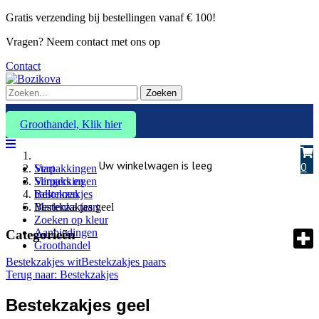
Gratis verzending bij bestellingen vanaf € 100!
Vragen? Neem contact met ons op
Contact
Zoeken
Groothandel, Klik hier
Uw winkelwagen is leeg
0
Verpakkingen
Start
Slingers en
Verpakkingen
ballonnen
Bestekzakjes
Marlenka taart
Bestekzakjes geel
Zoeken op kleur
Aanbiedingen
Categorieën
Groothandel
Bestekzakjes wit
Bestekzakjes paars
Terug naar: Bestekzakjes
Bestekzakjes geel