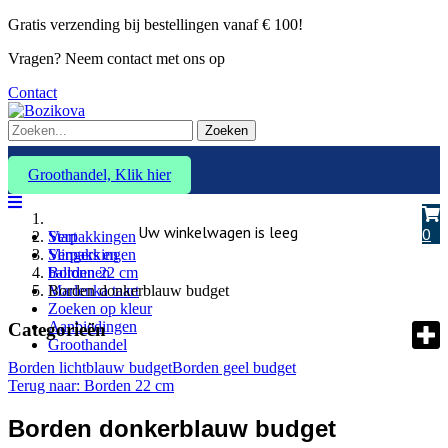
Gratis verzending bij bestellingen vanaf € 100!
Vragen? Neem contact met ons op
Contact
Zoeken
Groothandel, Klik hier
Uw winkelwagen is leeg
0
Verpakkingen
Start
Slingers en
Verpakkingen
ballonnen
Borden 22 cm
Marlenka taart
Borden donkerblauw budget
Zoeken op kleur
Aanbiedingen
Categorieën
Groothandel
Borden lichtblauw budget
Borden geel budget
Terug naar: Borden 22 cm
Borden donkerblauw budget