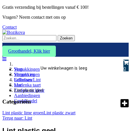
Gratis verzending bij bestellingen vanaf € 100!
Vragen? Neem contact met ons op
Contact
Zoeken
Groothandel, Klik hier
Uw winkelwagen is leeg
0
Verpakkingen
Start
Slingers en
Verpakkingen
ballonnen
Cellofaan/Lint
Marlenka taart
Lint
Zoeken op kleur
Lint plastic geel
Aanbiedingen
Groothandel
Categorieën
Lint plastic lime groen
Lint plastic zwart
Terug naar: Lint
Lint plastic geel