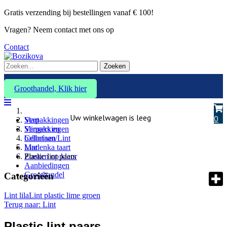
Gratis verzending bij bestellingen vanaf € 100!
Vragen? Neem contact met ons op
Contact
Zoeken
Groothandel, Klik hier
Uw winkelwagen is leeg
0
Verpakkingen
Start
Slingers en
Verpakkingen
ballonnen
Cellofaan/Lint
Marlenka taart
Lint
Zoeken op kleur
Plastic lint paars
Aanbiedingen
Groothandel
Categorieën
Lint lila
Lint plastic lime groen
Terug naar: Lint
Plastic lint paars