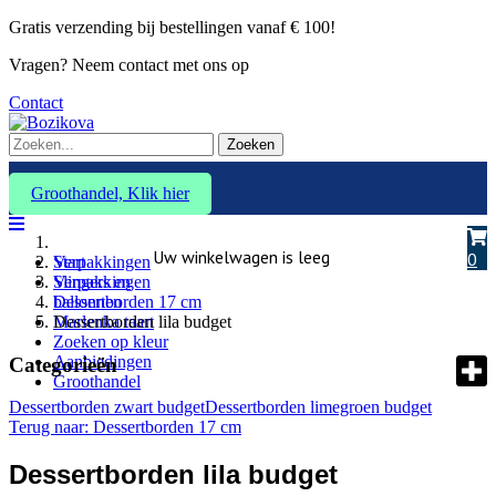
Gratis verzending bij bestellingen vanaf € 100!
Vragen? Neem contact met ons op
Contact
Zoeken
Groothandel, Klik hier
Uw winkelwagen is leeg
0
Verpakkingen
Start
Slingers en
Verpakkingen
ballonnen
Dessertborden 17 cm
Marlenka taart
Dessertborden lila budget
Zoeken op kleur
Aanbiedingen
Categorieën
Groothandel
Dessertborden zwart budget
Dessertborden limegroen budget
Terug naar: Dessertborden 17 cm
Dessertborden lila budget