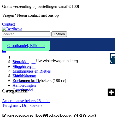
Gratis verzending bij bestellingen vanaf € 100!
Vragen? Neem contact met ons op
Contact
Zoeken
Groothandel, Klik hier
Uw winkelwagen is leeg
0
Verpakkingen
Start
Slingers en
Verpakkingen
ballonnen
Drinkservies en Rietjes
Marlenka taart
Drinkbekers
Zoeken op kleur
Kartonnen koffiebekers (180 cc)
Aanbiedingen
Groothandel
Categorieën
Amerikaanse bekers 25 stuks
Terug naar: Drinkbekers
Kartonnen koffiebekers (180 cc)