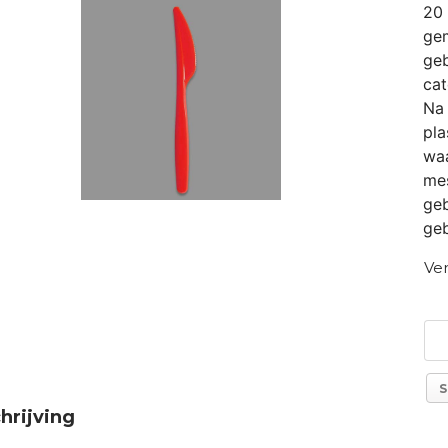
20 
gem
geb
cat
Na 
pla
waa
mes
geb
geb
Ver
S
hrijving