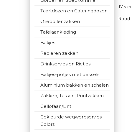
Borden en Soepkommen
17,5 
Taartdozen en Cateringdozen
Rood
Oliebollenzakken
Tafelaankleding
Bakjes
Papieren zakken
Drinkservies en Rietjes
Bakjes-potjes met deksels
Aluminium bakken en schalen
Zakken, Tassen, Puntzakken
Cellofaan/Lint
Gekleurde wegwerpservies
Colors