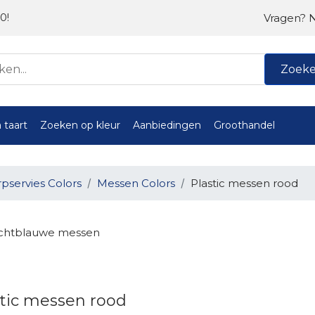
0!
Vragen? 
Zoek
 taart
Zoeken op kleur
Aanbiedingen
Groothandel
servies Colors
Messen Colors
Plastic messen rood
ichtblauwe messen
stic messen rood