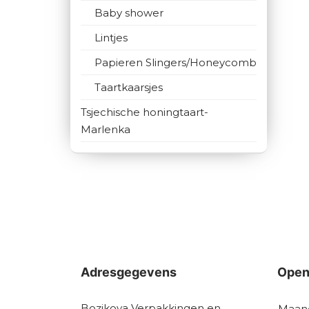
Baby shower
Lintjes
Papieren Slingers/Honeycomb
Taartkaarsjes
Tsjechische honingtaart-
Marlenka
Adresgegevens
Open
Bozikova Verpakkingen en
Maan