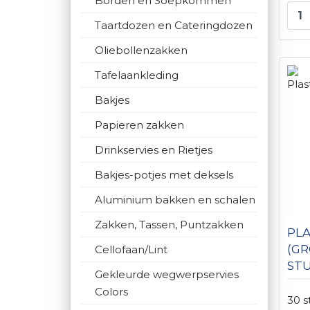
Borden en Soepkommen
Taartdozen en Cateringdozen
Oliebollenzakken
Tafelaankleding
Bakjes
Papieren zakken
Drinkservies en Rietjes
Bakjes-potjes met deksels
Aluminium bakken en schalen
Zakken, Tassen, Puntzakken
PLA
(GR
Cellofaan/Lint
ST
Gekleurde wegwerpservies
Colors
30 s