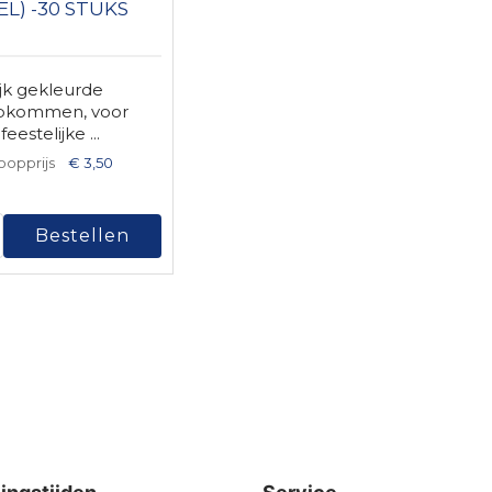
EL) -30 STUKS
ijk gekleurde
pkommen, voor
eestelijke ...
oopprijs
€ 3,50