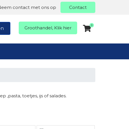
Neem contact met ons op
Contact
0
Groothandel, Klik hier
en
asta, toetjes, ijs of salades.