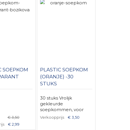
C SOEPKOM
PLASTIC SOEPKOM
PARANT
(ORANJE) -30
STUKS
30 stuks Vrolijk
gekleurde
soepkommen, voor
een ...
€ 3,50
Verkoopprijs
€ 3,50
ijs
€ 2,99