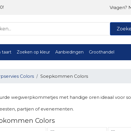
0!
Vragen? 
Zoek
 taart
Zoeken op kleur
Aanbiedingen
Groothandel
servies Colors
Soepkommen Colors
urde wegwerpkommetjes met handige oren ideaal voor soep ,p
feesten, partijen of evenementen.
pkommen Colors