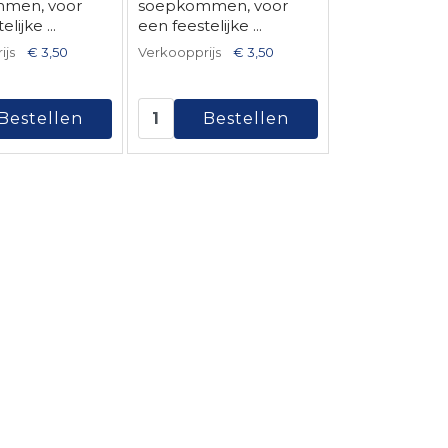
men, voor
soepkommen, voor
lijke ...
een feestelijke ...
ijs
€ 3,50
Verkoopprijs
€ 3,50