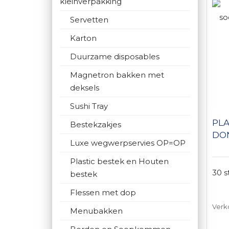
kleinverpakking
Servetten
Karton
Duurzame disposables
Magnetron bakken met
deksels
Sushi Tray
PLA
Bestekzakjes
DO
Luxe wegwerpservies OP=OP
Plastic bestek en Houten
30 s
bestek
Flessen met dop
Verk
Menubakken