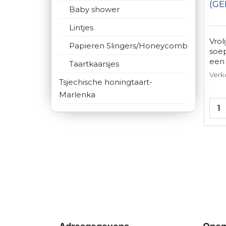
(GE
Baby shower
Lintjes
Vrol
Papieren Slingers/Honeycomb
soe
een f
Taartkaarsjes
Verk
Tsjechische honingtaart-
Marlenka