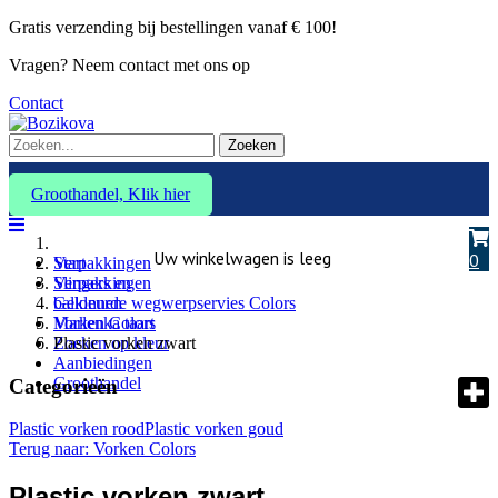
Gratis verzending bij bestellingen vanaf € 100!
Vragen? Neem contact met ons op
Contact
Zoeken
Groothandel, Klik hier
Uw winkelwagen is leeg
0
Verpakkingen
Start
Slingers en
Verpakkingen
ballonnen
Gekleurde wegwerpservies Colors
Marlenka taart
Vorken Colors
Zoeken op kleur
Plastic vorken zwart
Aanbiedingen
Groothandel
Categorieën
Plastic vorken rood
Plastic vorken goud
Terug naar: Vorken Colors
Plastic vorken zwart