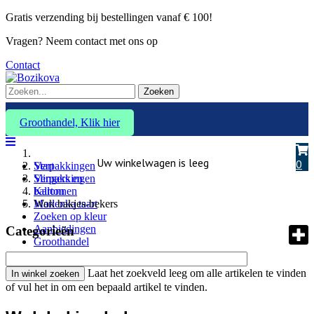
Gratis verzending bij bestellingen vanaf € 100!
Vragen? Neem contact met ons op
Contact
Zoeken
Groothandel, Klik hier
Uw winkelwagen is leeg
0
Verpakkingen
Start
Slingers en
Verpakkingen
ballonnen
Karton
Marlenka taart
Wok bakjes-bekers
Zoeken op kleur
Aanbiedingen
Categorieën
Groothandel
Laat het zoekveld leeg om alle artikelen te vinden
of vul het in om een bepaald artikel te vinden.