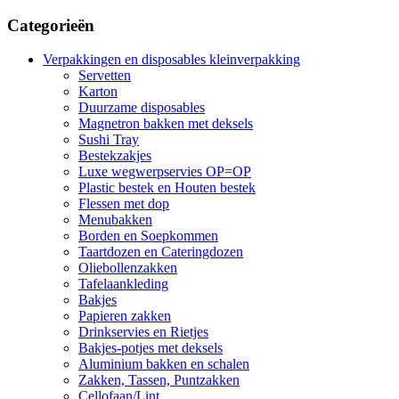
Categorieën
Verpakkingen en disposables kleinverpakking
Servetten
Karton
Duurzame disposables
Magnetron bakken met deksels
Sushi Tray
Bestekzakjes
Luxe wegwerpservies OP=OP
Plastic bestek en Houten bestek
Flessen met dop
Menubakken
Borden en Soepkommen
Taartdozen en Cateringdozen
Oliebollenzakken
Tafelaankleding
Bakjes
Papieren zakken
Drinkservies en Rietjes
Bakjes-potjes met deksels
Aluminium bakken en schalen
Zakken, Tassen, Puntzakken
Cellofaan/Lint