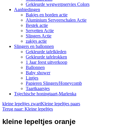
Gekleurde wegwerpservies Colors
Aanbiedingen
Bakjes en borden actie
Aluminium Serveerschalen Actie
Bestek actie
Servetten Actie
Slingers Actie
zakjes actie
Slingers en ballonnen
Gekleurde tafelkleden
Gekleurde tafelrokken
1 Jaar feest uitverkoop
Ballonnen
Baby shower
Lintjes
Papieren Slingers/Honeycomb
Taartkaarsjes
Tsjechische honingtaart-Marlenka
kleine lepeltjes zwart
Kleine lepeltjes paars
Terug naar: Kleine lepeltjes
kleine lepeltjes oranje