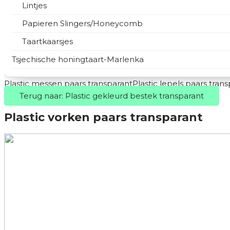
Lintjes
Papieren Slingers/Honeycomb
Taartkaarsjes
Tsjechische honingtaart-Marlenka
Plastic messen paars transparant
Plastic lepels paars tran
Terug naar: Plastic gekleurd bestek transparant
Plastic vorken paars transparant