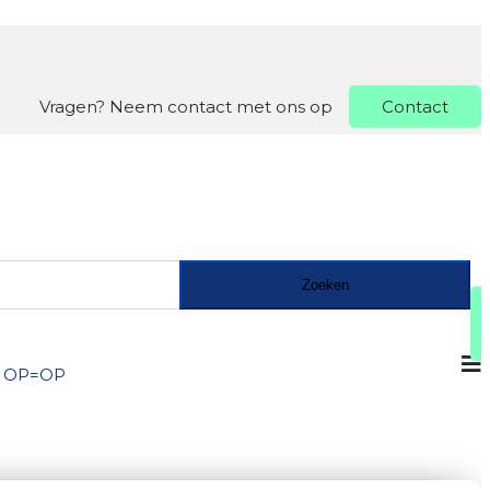
Vragen? Neem contact met ons op
Contact
Zoeken
s OP=OP