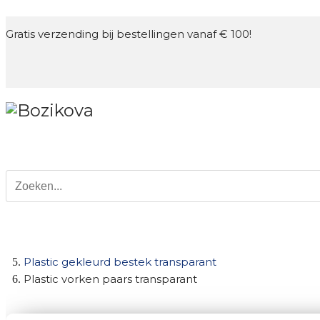
Gratis verzending bij bestellingen vanaf € 100!
Verpakkingen
Slingers en ballonnen
Marlenka taart
Zoeken
Plastic gekleurd bestek transparant
Plastic vorken paars transparant