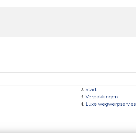
Start
 op kleur
Aanbiedingen
Groothandel
Verpakkingen
Luxe wegwerpservie