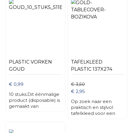
PLASTIC VORKEN
TAFELKLEED
GOUD
PLASTIC 137X274
CM GOUD
€ 0,99
€ 3,50
€ 2,95
10 stuks.Dit éénmalige
product (disposable) is
Op zoek naar een
gemaakt van
praktisch en stijlvol
gekleurde kunststof.
tafelkleed voor een
feestje of evenement?
Dit plastic tafelkleed
van 137 x 274 cm is dé