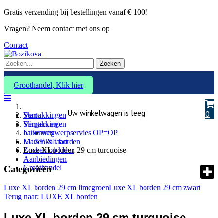
Gratis verzending bij bestellingen vanaf € 100!
Vragen? Neem contact met ons op
Contact
Zoeken
Groothandel, Klik hier
Uw winkelwagen is leeg
0
Verpakkingen
Start
Slingers en
Verpakkingen
ballonnen
Luxe wegwerpservies OP=OP
Marlenka taart
LUXE XL borden
Zoeken op kleur
Luxe XL borden 29 cm turquoise
Aanbiedingen
Groothandel
Categorieën
Luxe XL borden 29 cm limegroen
Luxe XL borden 29 cm zwart
Terug naar: LUXE XL borden
Luxe XL borden 29 cm turquoise