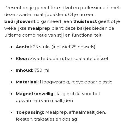
Presenteer je gerechten stijlvol en professioneel met
deze zwarte maaltijdbakken. Of je nu een
bedrijfsevent
organiseert, een
thuisfeest
geeft of je
wekelijkse
mealprep
plant; deze bakjes bieden de
ultieme combinatie van stijl en functionaliteit.
Aantal:
25 stuks (inclusief 25 deksels)
Kleur:
Zwarte bodem, transparante deksel
Inhoud:
750 ml
Materiaal:
Hoogwaardig, recyclebaar plastic
Magnetronveilig:
Ja, geschikt voor het
opwarmen van maaltijden
Toepassing:
Mealprep, afhaalmaaltijden,
feesten, traktaties en opslag