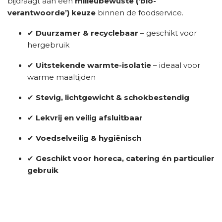
bijdraagt aan een
milieubewuste (‘bio-
verantwoorde’) keuze
binnen de foodservice.
✔
Duurzamer & recyclebaar
– geschikt voor
hergebruik
✔
Uitstekende warmte-isolatie
– ideaal voor
warme maaltijden
✔
Stevig, lichtgewicht & schokbestendig
✔
Lekvrij en veilig afsluitbaar
✔
Voedselveilig & hygiënisch
✔
Geschikt voor horeca, catering én particulier
gebruik