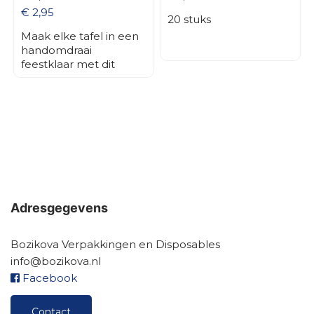
€ 2,95
20 stuks
Maak elke tafel in een
handomdraai
feestklaar met dit
praktische plastic
tafelkleed van 140 x
274 cm. Perfect voor
feestjes, verjaardagen,
themafeesten of
bedrijfsevenementen.
Dit tafelkleed
beschermt je tafel
tegen vuil, vlekken en
krassen en zorgt
Adresgegevens
tegelijkertijd voor een
verzorgde en
Bozikova Verpakkingen en Disposables
feestelijke uitstraling.
info@bozikova.nl
Facebook
Contact