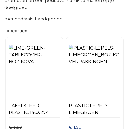
promoten en een positieve indruk te maken op je
doelgroep.
met gedraaid handgrepen
Limegroen
TAFELKLEED
PLASTIC LEPELS
PLASTIC 140X274
LIMEGROEN
CM LIMEGROEN
€ 3,50
€ 1,50