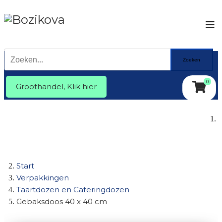
Zoeken
0
Groothandel, Klik hier
Verpakkingen
Slingers en ballonnen
Marlenka taart
Zoeken op kleur
Aanbiedingen
Groothandel
Start
Verpakkingen
Taartdozen en Cateringdozen
Gebaksdoos 40 x 40 cm