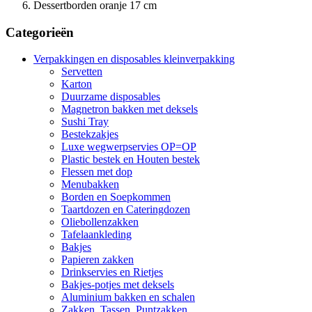
Dessertborden oranje 17 cm
Categorieën
Verpakkingen en disposables kleinverpakking
Servetten
Karton
Duurzame disposables
Magnetron bakken met deksels
Sushi Tray
Bestekzakjes
Luxe wegwerpservies OP=OP
Plastic bestek en Houten bestek
Flessen met dop
Menubakken
Borden en Soepkommen
Taartdozen en Cateringdozen
Oliebollenzakken
Tafelaankleding
Bakjes
Papieren zakken
Drinkservies en Rietjes
Bakjes-potjes met deksels
Aluminium bakken en schalen
Zakken, Tassen, Puntzakken