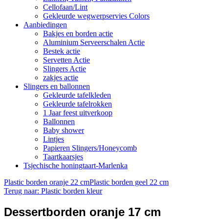
Cellofaan/Lint
Gekleurde wegwerpservies Colors
Aanbiedingen
Bakjes en borden actie
Aluminium Serveerschalen Actie
Bestek actie
Servetten Actie
Slingers Actie
zakjes actie
Slingers en ballonnen
Gekleurde tafelkleden
Gekleurde tafelrokken
1 Jaar feest uitverkoop
Ballonnen
Baby shower
Lintjes
Papieren Slingers/Honeycomb
Taartkaarsjes
Tsjechische honingtaart-Marlenka
Plastic borden oranje 22 cm
Plastic borden geel 22 cm
Terug naar: Plastic borden kleur
Dessertborden oranje 17 cm