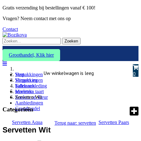
Gratis verzending bij bestellingen vanaf € 100!
Vragen? Neem contact met ons op
Contact
Zoeken
Groothandel, Klik hier
Uw winkelwagen is leeg
0
Verpakkingen
Start
Slingers en
Verpakkingen
ballonnen
Tafelaankleding
Marlenka taart
servetten
Zoeken op kleur
Servetten Wit
Aanbiedingen
Groothandel
Categorieën
Servetten Aqua
Servetten Paars
Terug naar: servetten
Servetten Wit