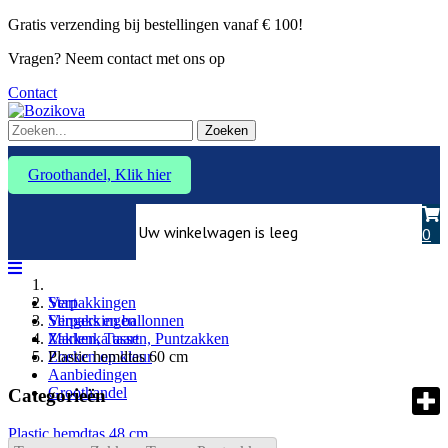
Gratis verzending bij bestellingen vanaf € 100!
Vragen? Neem contact met ons op
Contact
Zoeken
Groothandel, Klik hier
Uw winkelwagen is leeg
0
Verpakkingen
Start
Slingers en ballonnen
Verpakkingen
Marlenka taart
Zakken, Tassen, Puntzakken
Zoeken op kleur
Plastic hemdtas 60 cm
Aanbiedingen
Groothandel
Categorieën
Plastic hemdtas 48 cm