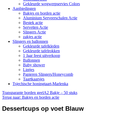
Gekleurde wegwerpservies Colors
Aanbiedingen
Bakjes en borden actie
Aluminium Serveerschalen Actie
Bestek actie
Servetten Actie
Slingers Actie
zakjes actie
Slingers en ballonnen
Gekleurde tafelkleden
Gekleurde tafelrokken
1 Jaar feest uitverkoop
Ballonnen
Baby shower
Lintjes
Papieren Slingers/Honeycomb
Taartkaarsjes
Tsjechische honingtaart-Marlenka
Transparante borden geel
A2 Bakje – 50 stuks
Terug naar: Bakjes en borden actie
Dessertcups op voet Blauw