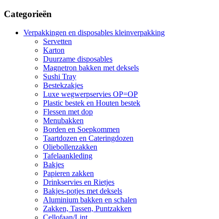
Categorieën
Verpakkingen en disposables kleinverpakking
Servetten
Karton
Duurzame disposables
Magnetron bakken met deksels
Sushi Tray
Bestekzakjes
Luxe wegwerpservies OP=OP
Plastic bestek en Houten bestek
Flessen met dop
Menubakken
Borden en Soepkommen
Taartdozen en Cateringdozen
Oliebollenzakken
Tafelaankleding
Bakjes
Papieren zakken
Drinkservies en Rietjes
Bakjes-potjes met deksels
Aluminium bakken en schalen
Zakken, Tassen, Puntzakken
Cellofaan/Lint