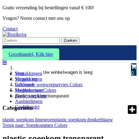
Gratis verzending bij bestellingen vanaf € 100!
Vragen? Neem contact met ons op
Contact
Zoeken
Groothandel, Klik hier
Uw winkelwagen is leeg
0
Verpakkingen
Start
Slingers en
Verpakkingen
ballonnen
Gekleurde wegwerpservies Colors
Marlenka taart
Soepkommen Colors
Zoeken op kleur
plastic soepkom transparant
Aanbiedingen
Groothandel
Categorieën
plastic soepkom limegroen
plastic soepkom donkerblauw
Terug naar: Soepkommen Colors
plastic soepkom transparant